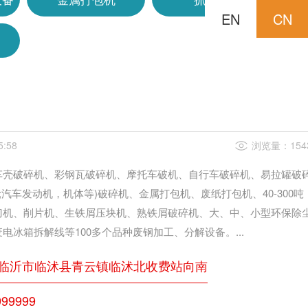
EN
CN
5:58
浏览量：154
车壳破碎机、彩钢瓦破碎机、摩托车破机、自行车破碎机、易拉罐破
;汽车发动机，机体等)破碎机、金属打包机、废纸打包机、40-300吨
刀机、削片机、生铁屑压块机、熟铁屑破碎机、大、中、小型环保除
电冰箱拆解线等100多个品种废钢加工、分解设备。...
临沂市临沭县青云镇临沭北收费站向南
99999