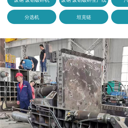
分选机
坦克链