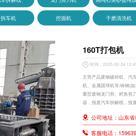
拆车机
挖掘机
干磨清洗机
160T打包机
时间：2025-02-24 12:4
主营产品废钢破碎机、汽
机、金属团球机等;铸钢(如
重型废钢龙门剪、鳄鱼剪
器，报废汽车拆解线，报废
公司地址：山东省
客服电话：159639