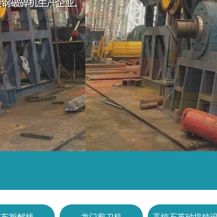
汽车拆解线
龙门剪刀机
高纯石英砂提纯