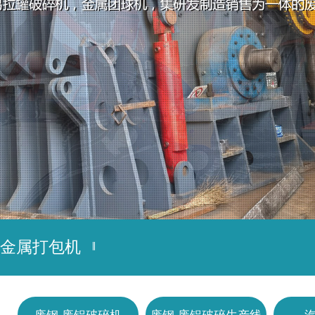
1
2
金属打包机
废钢 废铝破碎机
废钢 废铝破碎生产线