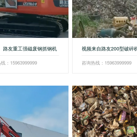
！ 路友重工强磁废钢抓钢机
视频来自路友200型破碎
户，使用的第6年
：15963999999
咨询热线：15963999999