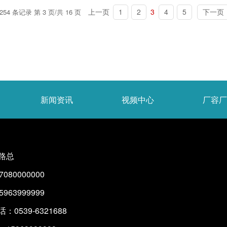
上一页
1
2
3
4
5
下一页
254 条记录 第 3 页/共 16 页
新闻资讯
视频中心
厂容厂
路总
080000000
963999999
0539-6321688