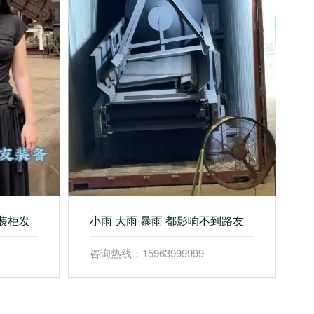
装柜发
小雨 大雨 暴雨 都影响不到路友
设备的正常发货
咨询热线：15963999999