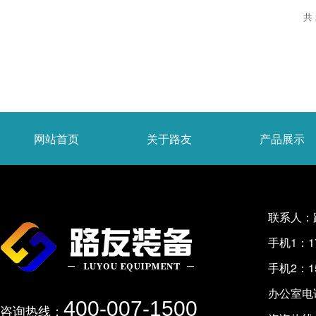
共 
网站首页
关于路友
产品展示
联系人：
手机1：17
手机2：15
办公室电话：
400-007-1500
咨询热线：