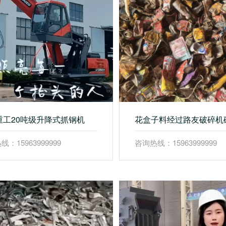
重工20吨级升降式抓钢机
花盒子料经过路友破碎机
的效果
：15963999999
咨询热线：15963999999